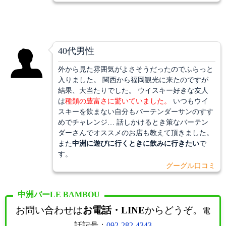
40代男性
外から見た雰囲気がよさそうだったのでふらっと
入りました。 関西から福岡観光に来たのですが
結果、大当たりでした。 ウイスキー好きな友人
は
種類の豊富さに驚いていました。
いつもウイ
スキーを飲まない自分もバーテンダーサンのすす
めでチャレンジ… 話しかけるとき策なバーテン
ダーさんでオススメのお店も教えて頂きました。
また
中洲に遊びに行くときに飲みに行きたい
で
す。
グーグル口コミ
中洲バーLE BAMBOU
お問い合わせは
お電話・LINE
からどうぞ。
電
話記号：
092-282-4343