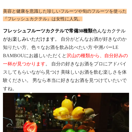
美容と健康を意識した珍しいフルーツや旬
のフルーツを使った
『フレッシュカクテル』は女性に人気。
フレッシュフルーツカクテルで常備30種類
色んなカクテル
がお楽しみいただけます。
自分がどんなお酒が好きなのか
知りたい方、色々なお酒を飲み比べたい方 中洲バーLE
BAMBOUにお越しいただくと
沢山の種類から、自分好みの
一杯が見つかります
。 自分の好きなお酒をプロにアドバイ
スしてもらいながら見つけ 美味しいお酒を飲む楽しさを体
験ください。 男なら本当に好きなお酒を見つけていたいで
すね。