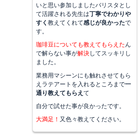
いと思い参加しましたバリスタとし
て活躍される先生は
丁寧でわかりや
すく
教えてくれて
感じが良かった
で
す。
珈琲豆についても教えてもらえた
ん
で解らない事が
解決
してスッキリし
ました。
業務用マシーンにも触れさせてもら
えラテアートを入れるところまで
一
通り教えてもらえ
て
自分で試せた事が良かったです。
大満足！
又色々教えてください。