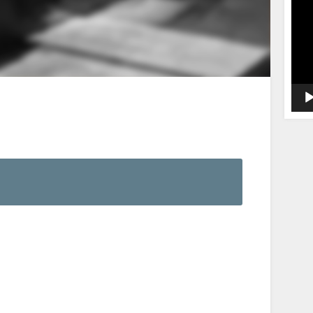
動
画
プ
レ
ー
ヤ
ー