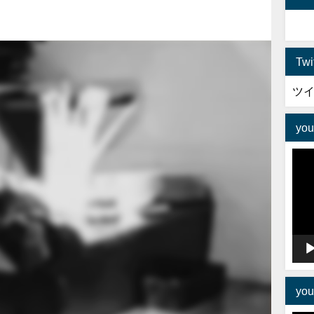
Tw
ツ
yo
動
画
プ
レ
ー
ヤ
ー
yo