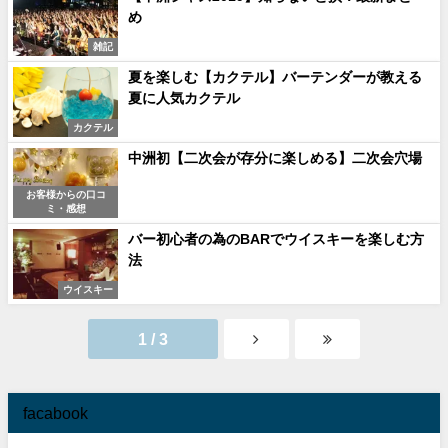
め
雑記
夏を楽しむ【カクテル】バーテンダーが教える
夏に人気カクテル
カクテル
中洲初【二次会が存分に楽しめる】二次会穴場
お客様からの口コ
ミ・感想
バー初心者の為のBARでウイスキーを楽しむ方
法
ウイスキー
1 / 3
facabook