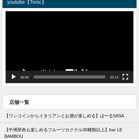
youtube【Tonic】
動
画
プ
レ
ー
ヤ
ー
00:00
02:14
店舗一覧
【ワンコインからイタリアンとお酒が楽しめる】ばーるSASA
【中洲景色も楽しめるフルーツカクテル30種類以上】bar LE
BAMBOU