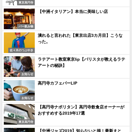
東京高円寺
【中洲イタリアン】本当に美味しい店
バー飲み物
潰れると言われた【東京出店3カ月目】こうな
った。
佐々木のつぶやき
ラテアート教室東京lip【バリスタが教えるラテ
アートの秘訣】
お知らせ
高円寺カフェバーLIP
お知らせ
【高円寺ナポリタン】高円寺飲食店オーナーが
おすすめする2019年17選
東京高円寺
【中洲ジャズ2019】知らないと損！最新まと