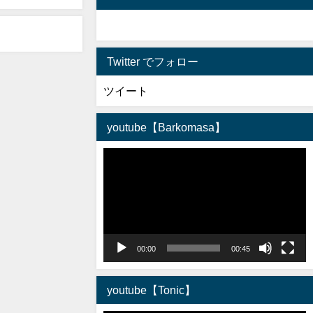
Twitter でフォロー
ツイート
youtube【Barkomasa】
動
画
プ
レ
ー
ヤ
00:00
00:45
ー
youtube【Tonic】