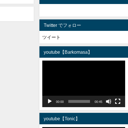
Twitter でフォロー
ツイート
youtube【Barkomasa】
動
画
プ
レ
ー
ヤ
00:00
00:45
ー
youtube【Tonic】