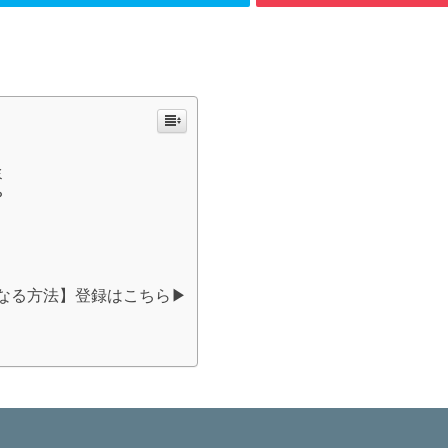
ミ
？
なる方法】登録はこちら▶