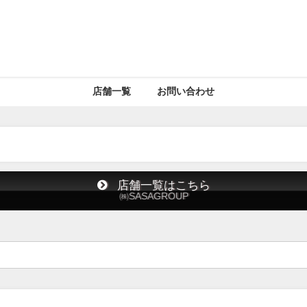
店舗一覧
お問い合わせ
店舗一覧はこちら
㈱SASAGROUP