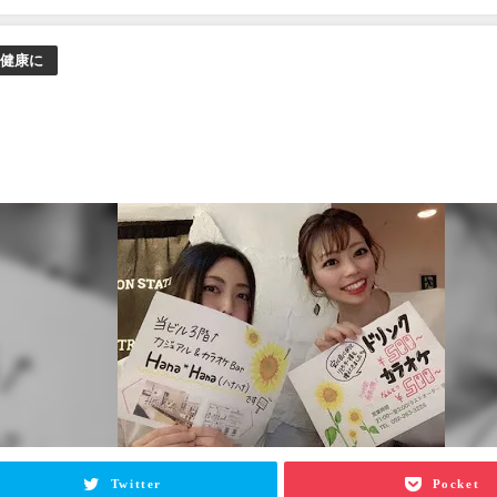
ら健康に
Twitter
Pocket