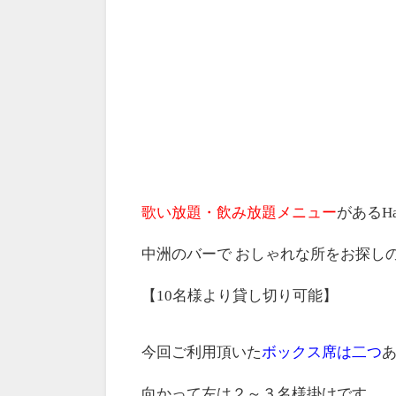
歌い放題・飲み放題メニュー
があるH
中洲のバーで おしゃれな所をお探し
【10名様より貸し切り可能】
今回ご利用頂いた
ボックス席は二つ
向かって左は２～３名様掛けです。