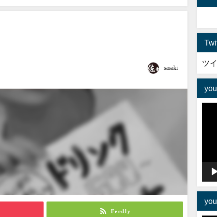
Tw
ツ
sasaki
yo
動
画
プ
レ
ー
ヤ
ー
yo
Feedly