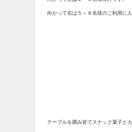
向かって右は５～８名様のご利用に
テーブルを囲み皆でスナック菓子と