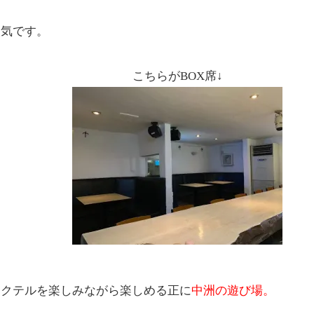
人気です。
こちらがBOX席↓
カクテルを楽しみながら楽しめる正に
中洲の遊び場。