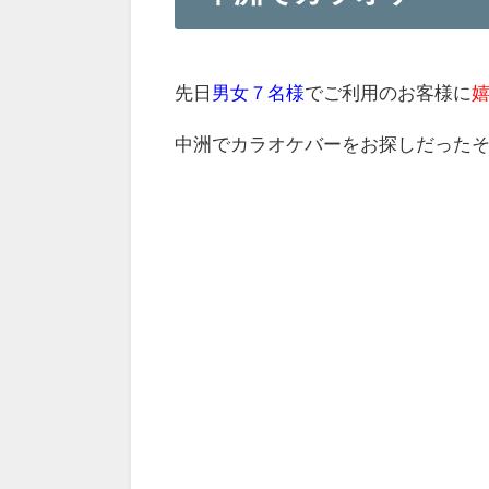
先日
男女７名様
でご利用のお客様に
中洲でカラオケバーをお探しだったそ