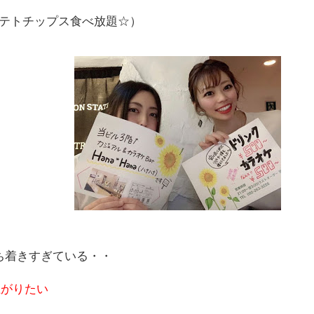
』はポテトチップス食べ放題☆）
ち着きすぎている・・
上がりたい